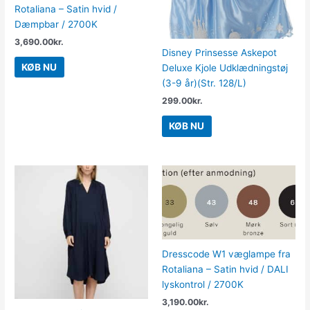
Rotaliana – Satin hvid /
Dæmpbar / 2700K
3,690.00
kr.
Disney Prinsesse Askepot
KØB NU
Deluxe Kjole Udklædningstøj
(3-9 år)(Str. 128/L)
299.00
kr.
KØB NU
Dresscode W1 væglampe fra
Rotaliana – Satin hvid / DALI
lyskontrol / 2700K
3,190.00
kr.