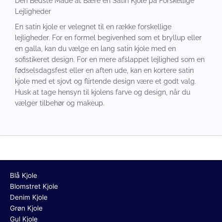
Den Bedste Måde at Bære en Satin Kjole på Forskellige
Lejligheder
En satin kjole er velegnet til en række forskellige
lejligheder. For en formel begivenhed som et bryllup eller
en galla, kan du vælge en lang satin kjole med en
sofistikeret design. For en mere afslappet lejlighed som en
fødselsdagsfest eller en aften ude, kan en kortere satin
kjole med et sjovt og flirtende design være et godt valg.
Husk at tage hensyn til kjolens farve og design, når du
vælger tilbehør og makeup.
Blå Kjole
Blomstret Kjole
Denim Kjole
Grøn Kjole
Gul Kjole