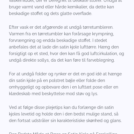
vaskemiddel, der er beregnet til delikate stoffer. Undgå at
bruge varmt vand eller hårde kemikalier, da dette kan
beskadige stoffet og dets glatte overflade.
Efter vask er det afgørende at undgå tørretumbleren.
Varmen fra en tørretumbler kan forårsage krympning,
forvrængning og endda beskadige stoffet. I stedet
anbefales det at lade din satin kjole lufttørre. Hæng den
forsigtigt op et sted, hvor den kan få god luftcirkulation, og
undgå direkte sollys, da det kan føre til farveblegning.
For at undgå folder og rynker er det en god idé at hænge
din satin kjole på en polstret bøjle eller folde den
omhyggeligt og opbevare den i en lufttæt pose eller en
klædeskab med beskyttelse mod støv og lys.
Ved at følge disse plejetips kan du forlænge din satin
kjoles levetid og holde den i den bedst mulige stand, så
den fortsat udstråler sin karakteristiske skønhed og glans.