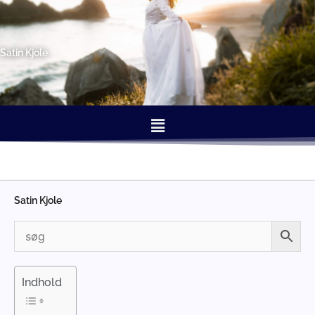
Gå
til
indholdet
Satin Kjole
Menu
Satin Kjole
Indhold